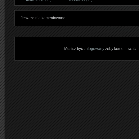
Komentarze ( 0 )
Trackbacks ( 0 )
Jeszcze nie komentowane.
Musisz być
zalogowany
żeby komentować.