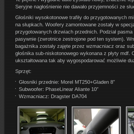
Seryjne nagłośnienie nie dawało przyjemności ze sł
Głośniki wysokotonowe trafiły do przygotowanych m
na słupkach. Woofery zamontowane zostały w specja
przygotowanych drzwiach przednich. Podział pasma
pasywnie (zwrotnice zestrojone pod ten system). W
bagażnika zostały zajęte przez wzmacniacz oraz s
głośnika sub-niskotonowego wykonana z płyty mdf. C
ukształtowana tak aby wygospodarować możliwie du
Sprzęt:
Głosniki przednie: Morel MT250+Gladen 8″
Subwoofer: PhaseLinear Aliante 10″
Wzmacniacz: Dragster DA704