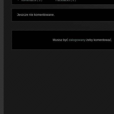
Komentarze ( 0 )
Trackbacks ( 0 )
Jeszcze nie komentowane.
Musisz być
zalogowany
żeby komentować.