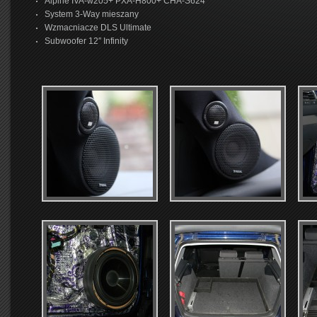
Alpine IVA-w205+ PXA-H800+ CHA-S624
System 3-Way mieszany
Wzmacniacze DLS Ultimate
Subwoofer 12″ Infinity