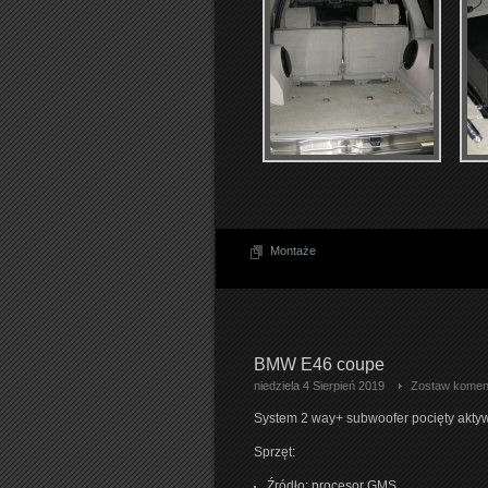
Montaże
BMW E46 coupe
niedziela 4 Sierpień 2019
Zostaw komen
System 2 way+ subwoofer pocięty aktyw
Sprzęt:
Źródło: procesor GMS