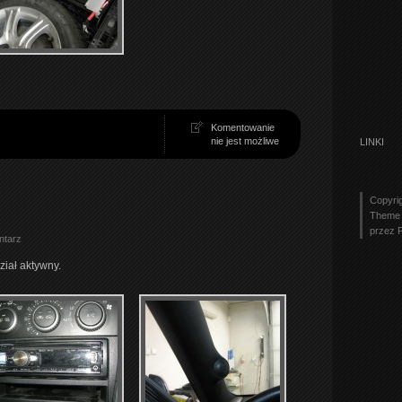
Komentowanie
nie jest możliwe
LINKI
Copyri
Theme 
przez
ntarz
ział aktywny.