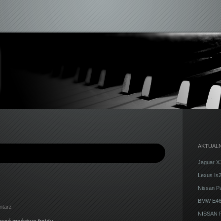
AKTUALN
Jaguar X
Lexus Is
Nissan Pa
BMW E46
ntarz
NISSAN P