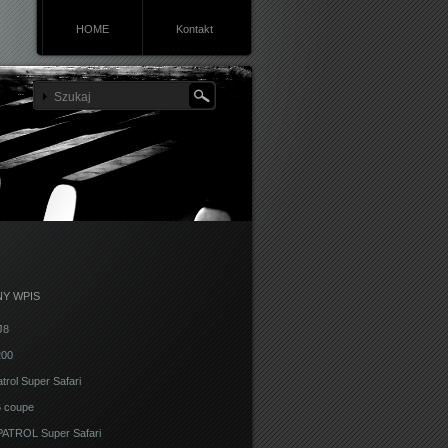
HOME
Kontakt
Y WPIS
J8
200
trol Super Safari
 coupe
ATROL Super Safari