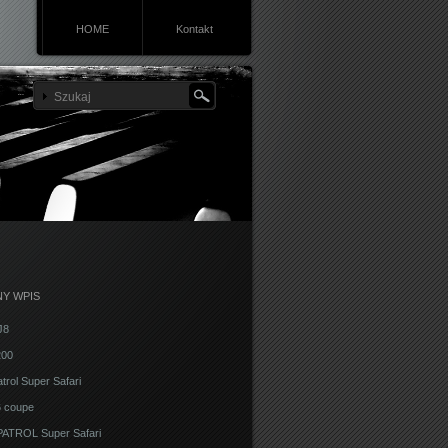
HOME
Kontakt
Y WPIS
J8
200
trol Super Safari
 coupe
ATROL Super Safari