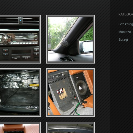
KATEGOR
Bez katego
Montaże
Sprzęt