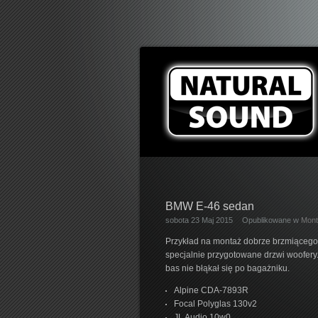
BMW E-46 sedan
sobota 23 Maj 2015
Opublikowane w
Mont
Przykład na montaż dobrze brzmiącego 
specjalnie przygotowane drzwi woofery
bas nie błąkał się po bagażniku.
Alpine CDA-7893R
Focal Polyglas 130v2
JL Audio 10w0