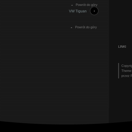
Powrót do góry
VW Tiguan
Powrót do góry
LINKI
Copyri
Theme 
przez