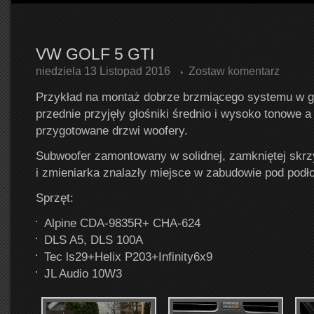
VW GOLF 5 GTI
niedziela 13 Listopad 2016
Zostaw komentarz
Przykład na montaż dobrze brzmiącego systemu w gol
przednie przyjęły głośniki średnio i wysoko tonowe a
przygotowane drzwi woofery.
Subwoofer zamontowany w solidnej, zamkniętej sk
i zmieniarka znalazły miejsce w zabudowie pod podł
Sprzęt:
Alpine CDA-9835R+ CHA-624
DLS A5, DLS 100A
Tec ls29+Helix P203+Infinity6x9
JL Audio 10W3